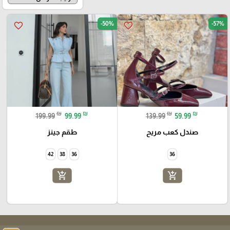
-50%
-57%
favorite_border
favorite_border
₪
₪
₪
₪
199.99
99.99
139.99
59.99
صندل كعب مريح
طقم جينز
42
38
36
36
add_shopping_cart
add_shopping_cart