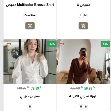
قميص🌷
Multicolor Breeze Shirt قميص
One Size
L
M
add_shopping_cart
add_shopping_cart
-33%
-53%
favorite_border
favorite_border
₪
₪
₪
₪
119.99
79.99
129.99
59.99
بلوزة سولي الانيقة
قميص صيفي
M
M
S