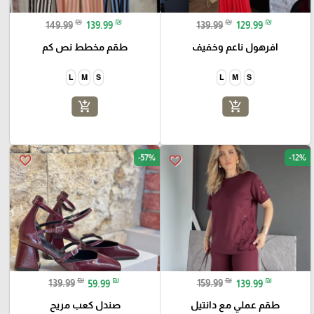
₪
₪
₪
₪
149.99
139.99
139.99
129.99
افرهول ناعم وخفيف
طقم مخطط نص كم
L
M
S
L
M
S
add_shopping_cart
add_shopping_cart
-57%
-12%
favorite_border
favorite_border
₪
₪
₪
₪
139.99
59.99
159.99
139.99
طقم عملي مع دانتيل
صندل كعب مريح