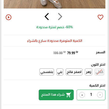
arrow_back_ios
arrow_forward_ios
play_circle_outline
favorite_border
-60%
خصم لفترة محدودة
الكمية المتوفرة محدودة سارع بالشراء
السعر
₪
₪
199.99
79.99
اختر اللون
كحلي
زهر
اصفر فاتح
بني
بنفسجي
اختر الكمية
shopping_cart
شراء هذا المنتج
+
-