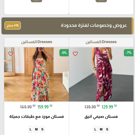
عروض وخصومات لفترة محدودة
416 منتج
Dresses الفساتين
Dresses الفساتين
-5%
-7%
favorite_border
favorite_border
₪
₪
₪
₪
169.99
159.99
139.99
129.99
فستان صيفي انيق
فستان مورد مع طبقات جميلة
L
M
S
L
M
S