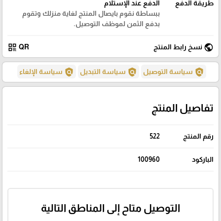
طريقة الدفع
الدفع عند الإستلام
ببساطة نقوم بايصال المنتج لغاية منزلك وتقوم
بدفع الثمن لموظف التوصيل.
qr_code
public
نسخ رابط المنتج
QR
policy
policy
policy
سياسة التوصيل
سياسة التبديل
سياسة الإلغاء
تفاصيل المنتج
رقم المنتج
522
الباركود
100960
التوصيل متاح إلى المناطق التالية