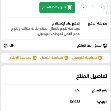
shopping_cart
شراء هذا المنتج
+
-
طريقة الدفع
الدفع عند الإستلام
ببساطة نقوم بايصال المنتج لغاية منزلك وتقوم
بدفع الثمن لموظف التوصيل.
qr_code
public
نسخ رابط المنتج
QR
policy
policy
policy
سياسة التوصيل
سياسة التبديل
سياسة الإلغاء
تفاصيل المنتج
رقم المنتج
655
الباركود
101088