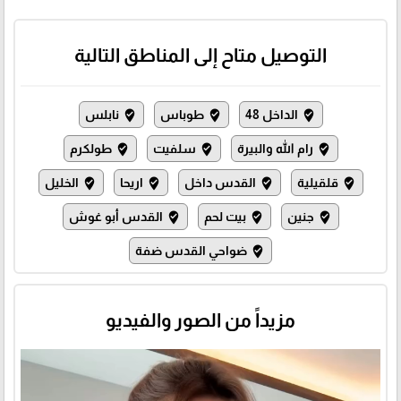
التوصيل متاح إلى المناطق التالية
الداخل 48
طوباس
نابلس
where_to_vote
where_to_vote
where_to_vote
رام الله والبيرة
سلفيت
طولكرم
where_to_vote
where_to_vote
where_to_vote
قلقيلية
القدس داخل
اريحا
الخليل
where_to_vote
where_to_vote
where_to_vote
where_to_vote
جنين
بيت لحم
القدس أبو غوش
where_to_vote
where_to_vote
where_to_vote
ضواحي القدس ضفة
where_to_vote
مزيداً من الصور والفيديو