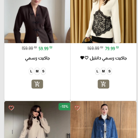
₪
₪
₪
₪
159.99
59.99
169.99
79.99
جاكيت رسمي دانتيل 🤍🖤
جاكيت رسمي
L
M
S
L
M
S
add_shopping_cart
add_shopping_cart
-18%
favorite_border
favorite_border