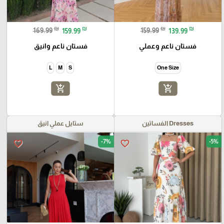
₪
₪
₪
₪
169.99
159.99
159.99
139.99
فستان ناعم وعملي
فستان ناعم وانيق
L
M
S
One Size
add_shopping_cart
add_shopping_cart
Dresses الفساتين
ستايل عملي انيق
-7%
-5%
favorite_border
favorite_border