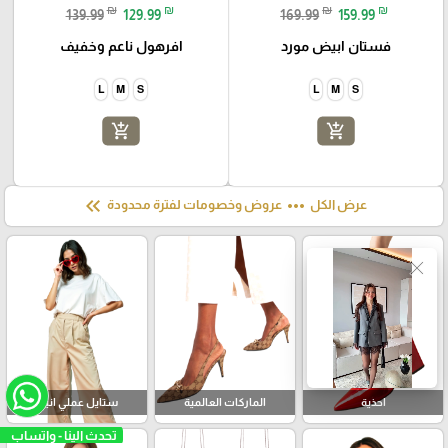
₪
₪
₪
₪
139.99
129.99
169.99
159.99
فستان ابيض مورد
افرهول ناعم وخفيف
L
M
S
L
M
S
add_shopping_cart
add_shopping_cart
keyboard_double_arrow_left
more_horiz
عرض الكل
عروض وخصومات لفترة محدودة
close
احذية
الماركات العالمية
ستايل عملي انيق