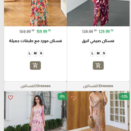
₪
₪
₪
₪
169.99
159.99
139.99
129.99
فستان صيفي انيق
فستان مورد مع طبقات جميلة
L
M
S
L
M
S
add_shopping_cart
add_shopping_cart
Dresses الفساتين
Dresses الفساتين
-5%
-12%
favorite_border
favorite_border