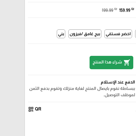
₪
₪
199.99
159.99
اخضر فستقي
بيج غامق /فيزون
بني
shopping_cart
شراء هذا المنتج
الدفع عند الإستلام
ببساطة نقوم بايصال المنتج لغاية منزلك وتقوم بدفع الثمن
لموظف التوصيل.
qr_code
QR