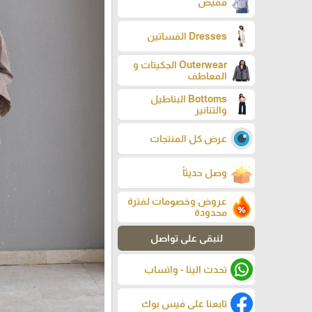
قميص
Dresses الفساتين
Outerwear الجكيتات و
المعاطف
Bottoms البناطيل
والتنانير
عرض كل المنتجات
وصل حديثاً
عروض وخصومات لفترة
محدودة
لنبقى على تواصل
تحدث الينا - واتساب
تابعنا على فيس بوك