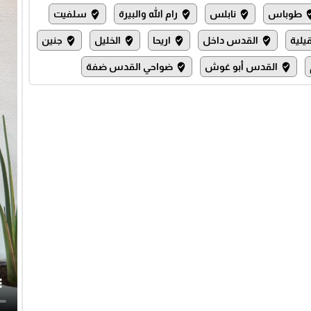
طوباس
نابلس
رام الله والبيرة
سلفيت
where_to_vote
where_to_vote
where_to_vote
where_
يلية
القدس داخل
اريحا
الخليل
جنين
where_to_vote
where_to_vote
where_to_vote
where_to_vote
القدس أبو غوش
ضواحي القدس ضفة
where_to_vote
where_to_vote