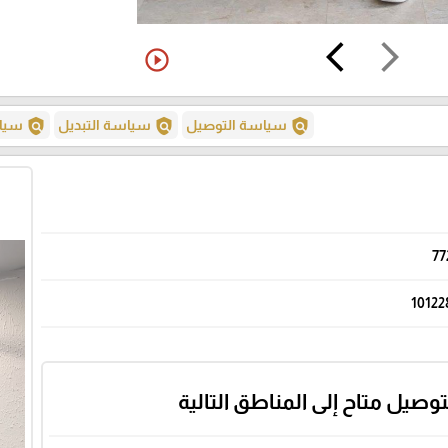
arrow_back_ios
arrow_forward_ios
play_circle_outline
policy
policy
policy
سياسة التوصيل
سياسة التبديل
سياس
77
10122
توصيل متاح إلى المناطق التالية