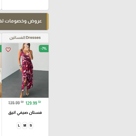
عروض وخصومات لفت
Dresses الفساتين
-7%
favorite_border
₪
₪
139.99
129.99
فستان صيفي انيق
L
M
S