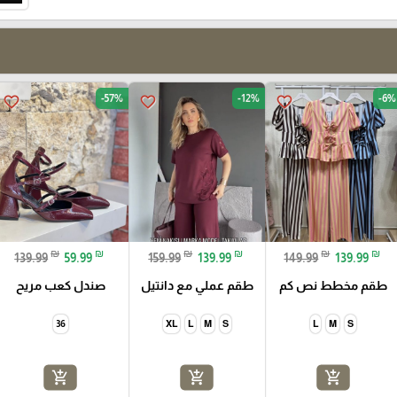
-57%
-12%
-6%
favorite_border
favorite_border
favorite_border
₪
₪
₪
₪
₪
₪
139.99
59.99
159.99
139.99
149.99
139.99
طقم مخطط نص كم
طقم عملي مع دانتيل
صندل كعب مريح
36
XL
L
M
S
L
M
S
add_shopping_cart
add_shopping_cart
add_shopping_cart