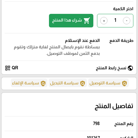
اختر الكمية
shopping_cart
شراء هذا المنتج
+
-
طريقة الدفع
الدفع عند الإستلام
ببساطة نقوم بايصال المنتج لغاية منزلك وتقوم
بدفع الثمن لموظف التوصيل.
qr_code
public
نسخ رابط المنتج
QR
policy
policy
policy
سياسة التوصيل
سياسة التبديل
سياسة الإلغاء
تفاصيل المنتج
رقم المنتج
798
الباركود
101267