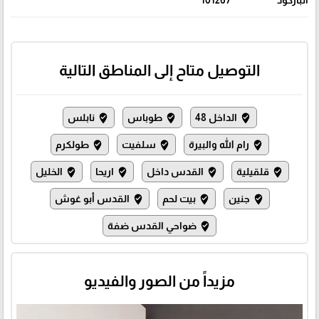
التوصيل متاح إلى المناطق التالية
الداخل 48
طوباس
نابلس
where_to_vote
where_to_vote
where_to_vote
رام الله والبيرة
سلفيت
طولكرم
where_to_vote
where_to_vote
where_to_vote
قلقيلية
القدس داخل
اريحا
الخليل
where_to_vote
where_to_vote
where_to_vote
where_to_vote
جنين
بيت لحم
القدس أبو غوش
where_to_vote
where_to_vote
where_to_vote
ضواحي القدس ضفة
where_to_vote
مزيداً من الصور والفيديو