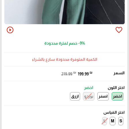
play_circle_outline
favorite_border
-9%
خصم لفترة محدودة
الكمية المتوفرة محدودة سارع بالشراء
السعر
₪
₪
219.99
199.99
اختر اللون
اخضر
اخضر
اصفر
بوردو
ازرق
اختر القياس
M
S