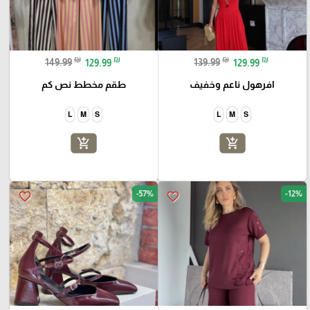
₪
₪
₪
₪
149.99
129.99
139.99
129.99
افرهول ناعم وخفيف
طقم مخطط نص كم
L
M
S
L
M
S
add_shopping_cart
add_shopping_cart
-57%
-12%
favorite_border
favorite_border