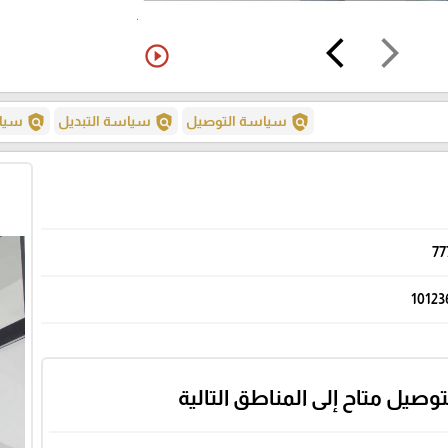
arrow_back_ios
arrow_forward_ios
play_circle_outline
policy
policy
policy
سياسة التوصيل
سياسة التبديل
سياس
77
10123
توصيل متاح إلى المناطق التالية