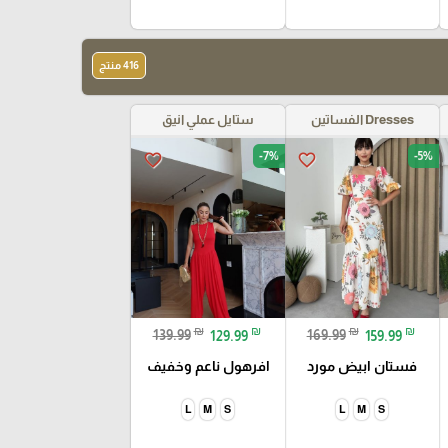
416 منتج
Dresses الفساتين
ستايل عملي انيق
-7%
-5%
favorite_border
favorite_border
₪
₪
₪
₪
139.99
129.99
169.99
159.99
فستان ابيض مورد
افرهول ناعم وخفيف
L
M
S
L
M
S