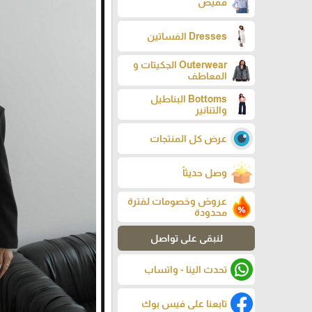
قميص
Dresses الفساتين
Outerwear الجكيتات و
المعاطف
Bottoms البناطيل
والتنانير
عرض كل المنتجات
وصل حديثاً
عروض وخصومات لفترة
محدودة
لنبقى على تواصل
تحدث الينا - واتساب
تابعنا على فيس بوك