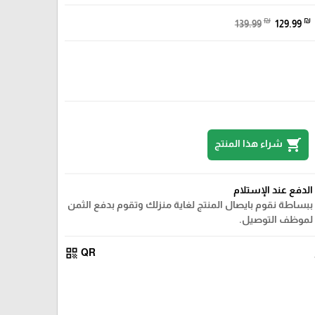
₪
₪
139.99
129.99
shopping_cart
شراء هذا المنتج
الدفع عند الإستلام
ببساطة نقوم بايصال المنتج لغاية منزلك وتقوم بدفع الثمن
لموظف التوصيل.
qr_code
QR