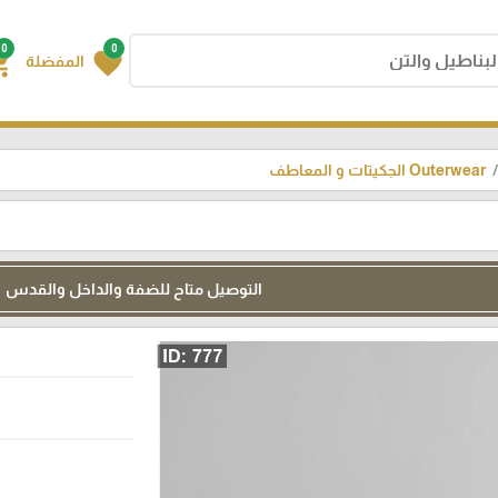
0
0
g_cart
favorite
المفضلة
Outerwear الجكيتات و المعاطف
التوصيل متاح للضفة والداخل والقدس