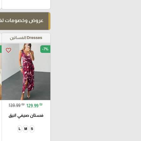
عروض وخصومات لفت
Dresses الفساتين
-7%
favorite_border
₪
₪
139.99
129.99
فستان صيفي انيق
L
M
S