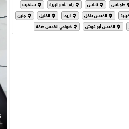
طوباس
نابلس
رام الله والبيرة
سلفيت
where_to_vote
where_to_vote
where_to_vote
where_
يلية
القدس داخل
اريحا
الخليل
جنين
where_to_vote
where_to_vote
where_to_vote
where_to_vote
القدس أبو غوش
ضواحي القدس ضفة
where_to_vote
where_to_vote